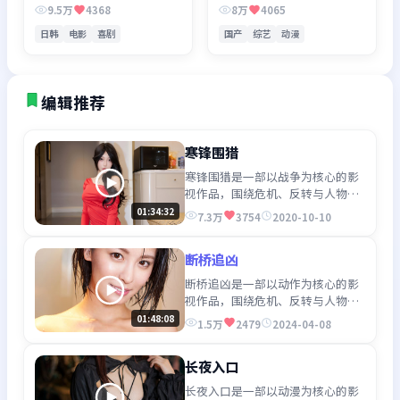
机、反转与人物成长展开，整
机、反转与人物成长展开，整
9.5万
4368
8万
4065
体节奏紧凑，值得推荐观看。
体节奏紧凑，值得推荐观看。
日韩
电影
喜剧
国产
综艺
动漫
编辑推荐
寒锋围猎
寒锋围猎是一部以战争为核心的影
视作品，围绕危机、反转与人物成
长展开，整体节奏紧凑，值得推荐
01:34:32
7.3万
3754
2020-10-10
观看。
断桥追凶
断桥追凶是一部以动作为核心的影
视作品，围绕危机、反转与人物成
长展开，整体节奏紧凑，值得推荐
01:48:08
1.5万
2479
2024-04-08
观看。
长夜入口
长夜入口是一部以动漫为核心的影