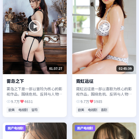
01:37:27
02:45:39
雾岛之下
霓虹远征
雾岛之下是一部以冒险为核心的影
霓虹远征是一部以喜剧为核心的影
视作品，围绕危机、反转与人物成
视作品，围绕危机、反转与人物成
长展开，整体节奏紧凑，值得推荐
长展开，整体节奏紧凑，值得推荐
9.7万
4631
9.7万
3985
观看。
观看。
欧美
电视剧
冒险
欧美
电视剧
喜剧
国产电视剧
国产电视剧