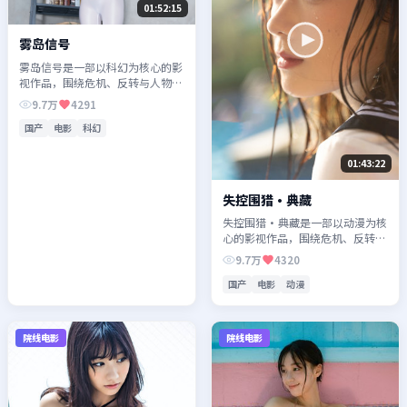
01:52:15
雾岛信号
雾岛信号是一部以科幻为核心的影
视作品，围绕危机、反转与人物成
长展开，整体节奏紧凑，值得推荐
9.7万
4291
观看。
国产
电影
科幻
01:43:22
失控围猎·典藏
失控围猎·典藏是一部以动漫为核
心的影视作品，围绕危机、反转与
人物成长展开，整体节奏紧凑，值
9.7万
4320
得推荐观看。
国产
电影
动漫
院线电影
院线电影