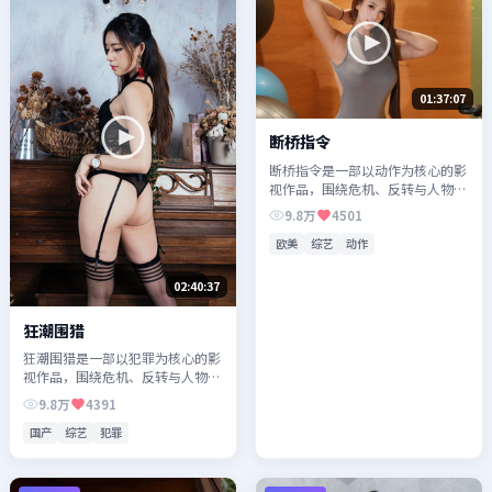
01:37:07
断桥指令
断桥指令是一部以动作为核心的影
视作品，围绕危机、反转与人物成
长展开，整体节奏紧凑，值得推荐
9.8万
4501
观看。
欧美
综艺
动作
02:40:37
狂潮围猎
狂潮围猎是一部以犯罪为核心的影
视作品，围绕危机、反转与人物成
长展开，整体节奏紧凑，值得推荐
9.8万
4391
观看。
国产
综艺
犯罪