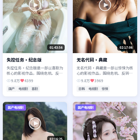
01:43:56
02:17:06
失控任务·纪念版
无名代码·典藏
失控任务·纪念版是一部以喜剧为
无名代码·典藏是一部以惊悚为核
核心的影视作品，围绕危机、反转
心的影视作品，围绕危机、反转与
与人物成长展开，整体节奏紧凑，
人物成长展开，整体节奏紧凑，值
9.8万
4399
9.8万
3969
值得推荐观看。
得推荐观看。
国产
电视剧
喜剧
日韩
电视剧
惊悚
国产电视剧
国产电视剧
02:16:25