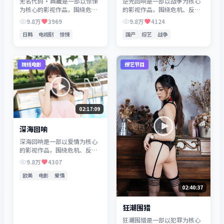
无名代码·典藏是一部以惊悚
逆光回响是一部以战争为核心
为核心的影视作品，围绕危
的影视作品，围绕危机、反转
机、反转与人物成长展开，整
与人物成长展开，整体节奏紧
9.8万
3969
9.8万
4124
体节奏紧凑，值得推荐观看。
凑，值得推荐观看。
日韩
电视剧
惊悚
国产
综艺
战争
院线电影
综艺节目
02:17:09
深海回响
深海回响是一部以爱情为核心
的影视作品，围绕危机、反转
与人物成长展开，整体节奏紧
9.8万
4307
凑，值得推荐观看。
欧美
电影
爱情
02:40:37
狂潮围猎
狂潮围猎是一部以犯罪为核心