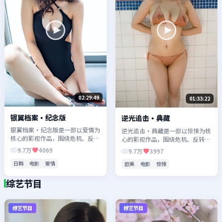
02:29:49
01:33:22
银翼档案·纪念版
逆光追击·典藏
银翼档案·纪念版是一部以爱情为
逆光追击·典藏是一部以惊悚为核
核心的影视作品，围绕危机、反转
心的影视作品，围绕危机、反转与
与人物成长展开，整体节奏紧凑，
人物成长展开，整体节奏紧凑，值
9.7万
4069
9.7万
3997
值得推荐观看。
得推荐观看。
日韩
电影
爱情
欧美
电影
惊悚
综艺节目
综艺节目
综艺节目